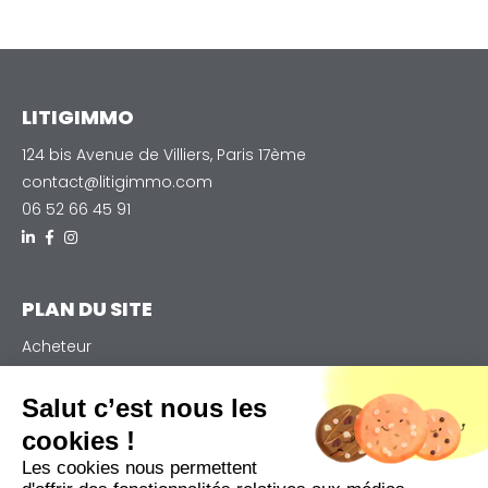
LITIGIMMO
124 bis Avenue de Villiers, Paris 17ème
contact@litigimmo.com
06 52 66 45 91
PLAN DU SITE
Acheteur
Vendeur
Notre expertise
Salut c’est nous les
Qui sommes-nous
cookies !
Actualités
Les cookies nous permettent
Contact