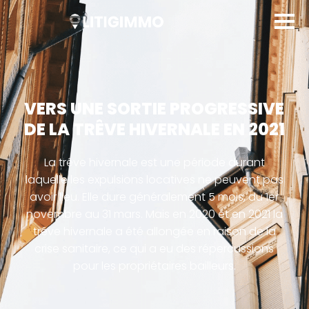
VERS UNE SORTIE PROGRESSIVE
DE LA TRÊVE HIVERNALE EN 2021
La trêve hivernale est une période durant
laquelle les expulsions locatives ne peuvent pas
avoir lieu. Elle dure généralement 5 mois, du 1er
novembre au 31 mars. Mais en 2020 et en 2021 la
trêve hivernale a été allongée en raison de la
crise sanitaire, ce qui a eu des répercussions
pour les propriétaires bailleurs.