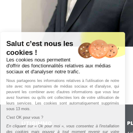
Salut c’est nous les
cookies !
Les cookies nous permettent
d'offrir des fonctionnalités relatives aux médias
sociaux et d'analyser notre trafic.
Nous partageons les informations relatives à l'utilisation de notre
site avec nos partenaires de médias sociaux et d'analyse, qui
peuvent les combiner avec d'autres informations que vous leur
avez fournies ou qu'ils ont collectées lors de votre utilisation de
leurs services. Les cookies sont automatiquement supprimés
sous 13 mois.
C'est OK pour vous ?
LITIGIMMO
PL
En cliquant sur « Ok pour moi », vous consentez à l'installation
des cookies mais pouvez à tout moment revenir sur votre