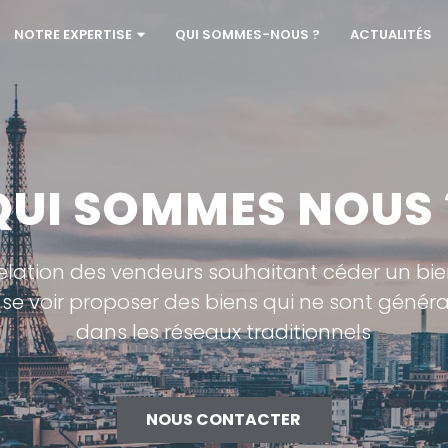
NOTRE EXPERTISE
QUI SOMMES-NOUS ?
ACTUALITÉS
QUI SOMMES NOUS 
elation des vendeurs souhaitant céder un bi
se voir proposer des biens qui ne sont géné
dans les réseaux traditionnels
NOUS CONTACTER