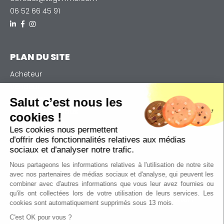
06 52 66 45 91
PLAN DU SITE
Acheteur
Vendeur
Notre expertise
Salut c’est nous les
Qui sommes-nous
cookies !
Actualités
Les cookies nous permettent
Contact
d'offrir des fonctionnalités relatives aux médias
Plan de site
sociaux et d'analyser notre trafic.
Nous partageons les informations relatives à l'utilisation de notre site
avec nos partenaires de médias sociaux et d'analyse, qui peuvent les
ALERTES EMAIL
combiner avec d'autres informations que vous leur avez fournies ou
qu'ils ont collectées lors de votre utilisation de leurs services. Les
Restez informé et inscrivez vous à notre newsletter :
cookies sont automatiquement supprimés sous 13 mois.
C'est OK pour vous ?