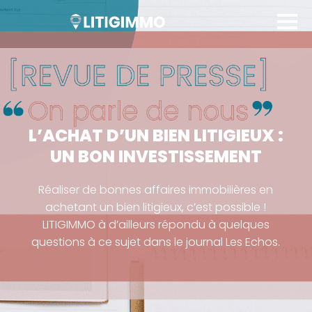
L’ACHAT D’UN BIEN LITIGIEUX :
UN BON INVESTISSEMENT
Réaliser de bonnes affaires immobilières en
achetant un bien litigieux, c’est possible !
LITIGIMMO à d’ailleurs répondu à quelques
questions à ce sujet dans le journal Les Echos.