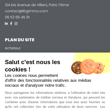
124 bis Avenue de Villiers, Paris 17ème
contact@litigimmo.com
06 52 66 45 91
PLAN DU SITE
Acheteur
Vendeur
Notre expertise
Salut c’est nous les
Qui sommes-nous
cookies !
Actualités
Les cookies nous permettent
Contact
d'offrir des fonctionnalités relatives aux médias
Plan de site
sociaux et d'analyser notre trafic.
Nous partageons les informations relatives à l'utilisation de notre site
avec nos partenaires de médias sociaux et d'analyse, qui peuvent les
ALERTES EMAIL
combiner avec d'autres informations que vous leur avez fournies ou
qu'ils ont collectées lors de votre utilisation de leurs services. Les
Restez informé et inscrivez vous à notre newsletter :