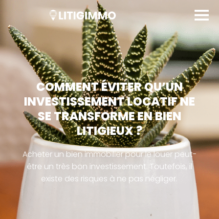
COMMENT ÉVITER QU’UN
INVESTISSEMENT LOCATIF NE
SE TRANSFORME EN BIEN
LITIGIEUX ?
Acheter un bien immobilier pour le louer peut-
être un très bon investissement. Toutefois, il
existe des risques à ne pas négliger.