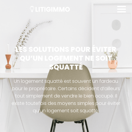
LES SOLUTIONS POUR ÉVITER
QU’UN LOGEMENT NE SOIT
SQUATTÉ
Un logement squatté est souvent un fardeau
pour le propriétaire. Certains décident d’ailleurs
tout simplement de vendre le bien occupé. Il
existe toutefois des moyens simples pour éviter
qu’un logement soit squatté.