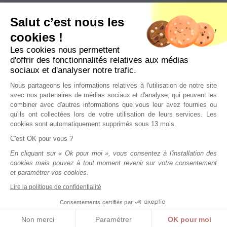
Vendeur
Notre expertise
Salut c’est nous les
Qui sommes-nous
cookies !
Actualités
Les cookies nous permettent
Contact
d'offrir des fonctionnalités relatives aux médias
Plan de site
sociaux et d'analyser notre trafic.
Nous partageons les informations relatives à l'utilisation de notre site
avec nos partenaires de médias sociaux et d'analyse, qui peuvent les
ALERTES EMAIL
combiner avec d'autres informations que vous leur avez fournies ou
qu'ils ont collectées lors de votre utilisation de leurs services. Les
Restez informé et inscrivez vous à notre newsletter :
cookies sont automatiquement supprimés sous 13 mois.
C'est OK pour vous ?
S'INSCRIRE
En cliquant sur « Ok pour moi », vous consentez à l'installation des
cookies mais pouvez à tout moment revenir sur votre consentement
et paramétrer vos cookies.
Lire la politique de confidentialité
Copyright LITIGIMMO © 2020-2024 - Tous droits réservés
Consentements certifiés par
-
Mentions légales
-
Politique de confidentialité
-
CGU
Non merci
Paramétrer
OK pour moi